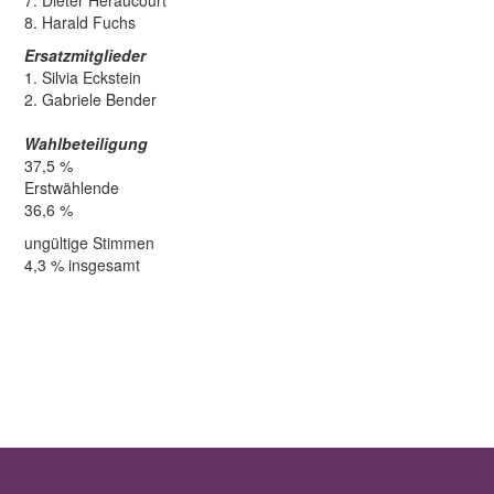
7. Dieter Heraucourt
8. Harald Fuchs
Ersatzmitglieder
1. Silvia Eckstein
2. Gabriele Bender
Wahlbeteiligung
37,5 %
Erstwählende
36,6 %
ungültige Stimmen
4,3 % insgesamt
©
Protestantische Kirchengemeinde Gommersheim
2026
Powered by
WordPress
•
Themify WordPress Themes