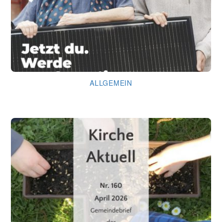
ALLGEMEIN
Kirche läuft … dank Dir!