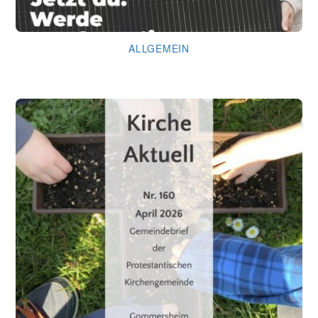
ALLGEMEIN
Kirche läuft … dank Dir!