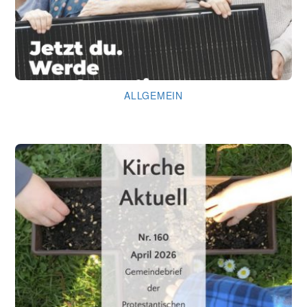
ALLGEMEIN
Kirche läuft … dank Dir!