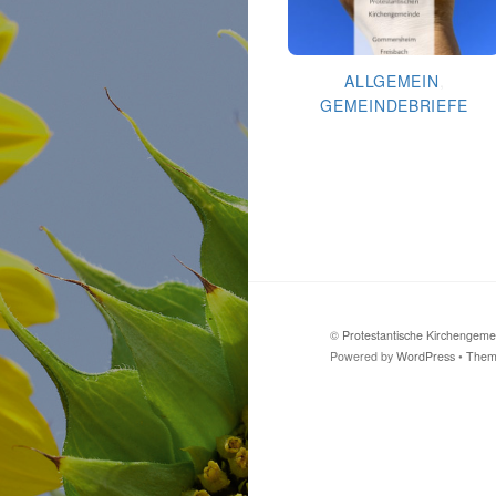
ALLGEMEIN
,
GEMEINDEBRIEFE
Gemeindebrief August
2026
©
Protestantische Kirchenge
Powered by
WordPress
•
Them