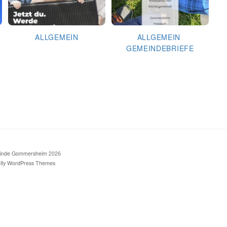
ALLGEMEIN
ALLGEMEIN
,
GEMEINDEBRIEFE
Kirche läuft … dank Dir!
Gemeindebrief April 2026
meinde Gommersheim
2026
ify WordPress Themes