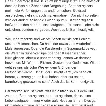
Den Brudermord Kains ließ Gott nicht ungestraft. Und hinterließ
doch an Kain ein Zeichen der Vergebung. Barmherzig sein
meint: die Verfehlungen des anderen sehen. Sie drauf
ansprechen, vielleicht auch mal ermahnen. Gar nicht so selten
wird der andere selbst die Folgen spüren. Barmherzig sein
heißt dann: den anderen nicht aufgeben. Ihr meine Liebe nicht
entziehen, sondern vergeben. Auch das ist Barmherzigkeit.
Wie unbarmherzig sind wir oft! Schon mit kleinen Fehlern
unserer Mitmenschen. Da hat einer etwas zum wiederholten
Male vergessen. Oder die Kassiererin im Supermarkt bewegt
die Waren in Super-Zeitlupe über den Kassenscanner.
Kleinigkeiten. Aber wie unbarmherzig können wir darüber
herziehen. Mit Worten, Blicken, Gesten oder Gedanken. Wie oft
geht es uns wie John Wesley, dem Gründer der
Methodistenkirche. Der zu der Einsicht kam: „Ich habe oft
bereut, zu streng geurteilt zu haben, aber nur selten,
barmherzig gewesen zu sein.“ Auch das ist Barmherzigkeit.
Barmherzig sein ist nichts, was ich einfach so aus dem Hut
zaubere. Barmherzig sein, barmherzig leben, das ist eine
Lebensaufgabe. Immer wieder aufs Neue zu lernen. Dies gar
nicht mehr so neue Jahr 2021 wird uns viel Barmherzigkeit