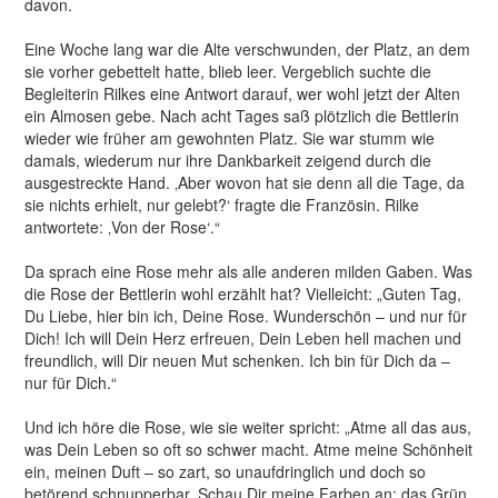
davon.
Eine Woche lang war die Alte verschwunden, der Platz, an dem
sie vorher gebettelt hatte, blieb leer. Vergeblich suchte die
Begleiterin Rilkes eine Antwort darauf, wer wohl jetzt der Alten
ein Almosen gebe. Nach acht Tages saß plötzlich die Bettlerin
wieder wie früher am gewohnten Platz. Sie war stumm wie
damals, wiederum nur ihre Dankbarkeit zeigend durch die
ausgestreckte Hand. ‚Aber wovon hat sie denn all die Tage, da
sie nichts erhielt, nur gelebt?‘ fragte die Französin. Rilke
antwortete: ‚Von der Rose‘.“
Da sprach eine Rose mehr als alle anderen milden Gaben. Was
die Rose der Bettlerin wohl erzählt hat? Vielleicht: „Guten Tag,
Du Liebe, hier bin ich, Deine Rose. Wunderschön – und nur für
Dich! Ich will Dein Herz erfreuen, Dein Leben hell machen und
freundlich, will Dir neuen Mut schenken. Ich bin für Dich da –
nur für Dich.“
Und ich höre die Rose, wie sie weiter spricht: „Atme all das aus,
was Dein Leben so oft so schwer macht. Atme meine Schönheit
ein, meinen Duft – so zart, so unaufdringlich und doch so
betörend schnupperbar. Schau Dir meine Farben an: das Grün