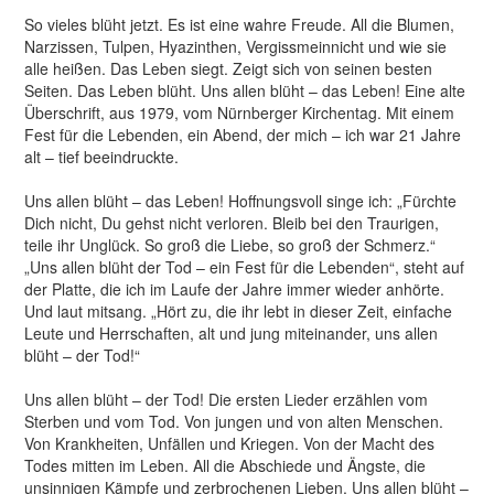
So vieles blüht jetzt. Es ist eine wahre Freude. All die Blumen,
Narzissen, Tulpen, Hyazinthen, Vergissmeinnicht und wie sie
alle heißen. Das Leben siegt. Zeigt sich von seinen besten
Seiten. Das Leben blüht. Uns allen blüht – das Leben! Eine alte
Überschrift, aus 1979, vom Nürnberger Kirchentag. Mit einem
Fest für die Lebenden, ein Abend, der mich – ich war 21 Jahre
alt – tief beeindruckte.
Uns allen blüht – das Leben! Hoffnungsvoll singe ich: „Fürchte
Dich nicht, Du gehst nicht verloren. Bleib bei den Traurigen,
teile ihr Unglück. So groß die Liebe, so groß der Schmerz.“
„Uns allen blüht der Tod – ein Fest für die Lebenden“, steht auf
der Platte, die ich im Laufe der Jahre immer wieder anhörte.
Und laut mitsang. „Hört zu, die ihr lebt in dieser Zeit, einfache
Leute und Herrschaften, alt und jung miteinander, uns allen
blüht – der Tod!“
Uns allen blüht – der Tod! Die ersten Lieder erzählen vom
Sterben und vom Tod. Von jungen und von alten Menschen.
Von Krankheiten, Unfällen und Kriegen. Von der Macht des
Todes mitten im Leben. All die Abschiede und Ängste, die
unsinnigen Kämpfe und zerbrochenen Lieben. Uns allen blüht –