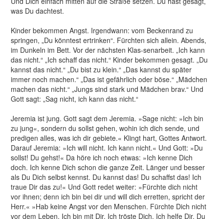
Und Dich einfach mitten auf die Straße setzen. Du hast gesagt,
was Du dachtest.
Kinder bekommen Angst. Irgendwann: vom Beckenrand zu
springen, „Du könntest ertrinken“. Fürchten sich allein. Abends,
im Dunkeln im Bett. Vor der nächsten Klas-senarbeit. „Ich kann
das nicht.“ „Ich schaff das nicht.“ Kinder bekommen gesagt. „Du
kannst das nicht.“ „Du bist zu klein.“ „Das kannst du später
immer noch machen.“ „Das ist gefährlich oder böse.“ „Mädchen
machen das nicht.“ „Jungs sind stark und Mädchen brav.“ Und
Gott sagt: „Sag nicht, ich kann das nicht.“
Jeremia ist jung. Gott sagt dem Jeremia. »Sage nicht: »Ich bin
zu jung«, sondern du sollst gehen, wohin ich dich sende, und
predigen alles, was ich dir gebiete.« Klingt hart, Gottes Antwort.
Darauf Jeremia: »Ich will nicht. Ich kann nicht.« Und Gott: »Du
sollst! Du gehst!« Da höre ich noch etwas: »Ich kenne Dich
doch. Ich kenne Dich schon die ganze Zeit. Länger und besser
als Du Dich selbst kennst. Du kannst das! Du schaffst das! Ich
traue Dir das zu!« Und Gott redet weiter: »Fürchte dich nicht
vor ihnen; denn ich bin bei dir und will dich erretten, spricht der
Herr.« »Hab keine Angst vor den Menschen. Fürchte Dich nicht
vor dem Leben. Ich bin mit Dir. Ich tröste Dich. Ich helfe Dir. Du