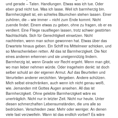
und gerade – Taten. Handlungen. Etwas was ich tue. Oder
eben grad nicht tue. Was ich lasse. Weil ich barmherzig bin.
Barmherzigkeit ist, ein schiefes Bäumchen stehen lassen. Einer
zuhören, die – wie immer – nicht zum Ende kommt. Nicht
zuende findet. Einem etwas zu geben, ohne zu fragen, ob er es
verdient. Eine Fliege rausfliegen lassen, trotz schwer gestörten
Nachtschlafs. Sich für Gerechtigkeit einsetzen. Nicht
nachtreten, wenn man schon gewonnen hat. Etwas über das
Erwartete hinaus geben. Ein Schiff ins Mittelmeer schicken, und
so Menschenleben retten. All das ist Barmherzigkeit. Die Not
eines anderen erkennen und sie uneigennützig lindern.
Barmherzig ist, wenn Gnade vor Recht ergeht. Wenn man gibt,
wo man lieber nehmen würde. Oder insgeheim denkt: ist doch
selber schuld an der eigenen Armut. Auf das Beurteilen und
Verurteilen anderer verzichten. Vergeben. Andere schützen.
Mich selbst einschränken, auch wenn ich nicht genau weiß,
wie. Jemanden mit Gottes Augen ansehen. All das ist
Barmherzigkeit. Ohne gelebte Barmherzigkeit wäre es
unerträglich. Nicht nur in letzter Zeit. Nicht nur heute. Unter
diesen schmerzhaften Lebensumständen, die uns alle so
bedrücken. Verschieden zwar. Mehr oder weniger. An denen
viele fast verzweifeln. Wann ist das endlich vorbei? Es wäre