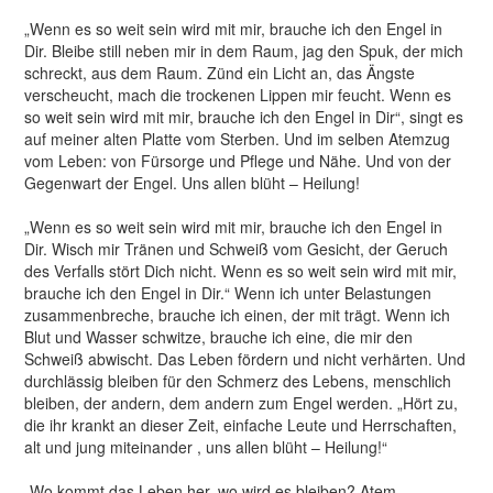
„Wenn es so weit sein wird mit mir, brauche ich den Engel in
Dir. Bleibe still neben mir in dem Raum, jag den Spuk, der mich
schreckt, aus dem Raum. Zünd ein Licht an, das Ängste
verscheucht, mach die trockenen Lippen mir feucht. Wenn es
so weit sein wird mit mir, brauche ich den Engel in Dir“, singt es
auf meiner alten Platte vom Sterben. Und im selben Atemzug
vom Leben: von Fürsorge und Pflege und Nähe. Und von der
Gegenwart der Engel. Uns allen blüht – Heilung!
„Wenn es so weit sein wird mit mir, brauche ich den Engel in
Dir. Wisch mir Tränen und Schweiß vom Gesicht, der Geruch
des Verfalls stört Dich nicht. Wenn es so weit sein wird mit mir,
brauche ich den Engel in Dir.“ Wenn ich unter Belastungen
zusammenbreche, brauche ich einen, der mit trägt. Wenn ich
Blut und Wasser schwitze, brauche ich eine, die mir den
Schweiß abwischt. Das Leben fördern und nicht verhärten. Und
durchlässig bleiben für den Schmerz des Lebens, menschlich
bleiben, der andern, dem andern zum Engel werden. „Hört zu,
die ihr krankt an dieser Zeit, einfache Leute und Herrschaften,
alt und jung miteinander , uns allen blüht – Heilung!“
„Wo kommt das Leben her, wo wird es bleiben? Atem