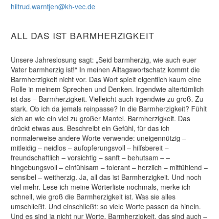
hiltrud.warntjen@kh-vec.de
ALL DAS IST BARMHERZIGKEIT
Unsere Jahreslosung sagt: „Seid barmherzig, wie auch euer
Vater barmherzig ist!“ In meinen Alltagswortschatz kommt die
Barmherzigkeit nicht vor. Das Wort spielt eigentlich kaum eine
Rolle in meinem Sprechen und Denken. Irgendwie altertümlich
ist das – Barmherzigkeit. Vielleicht auch irgendwie zu groß. Zu
stark. Ob ich da jemals reinpasse? In die Barmherzigkeit? Fühlt
sich an wie ein viel zu großer Mantel. Barmherzigkeit. Das
drückt etwas aus. Beschreibt ein Gefühl, für das ich
normalerweise andere Worte verwende: uneigennützig –
mitleidig – neidlos – aufopferungsvoll – hilfsbereit –
freundschaftlich – vorsichtig – sanft – behutsam – –
hingebungsvoll – einfühlsam – tolerant – herzlich – mitfühlend –
sensibel – weitherzig. Ja, all das ist Barmherzigkeit. Und noch
viel mehr. Lese ich meine Wörterliste nochmals, merke ich
schnell, wie groß die Barmherzigkeit ist. Was sie alles
umschließt. Und einschließt: so viele Worte passen da hinein.
Und es sind ja nicht nur Worte. Barmherzigkeit, das sind auch –