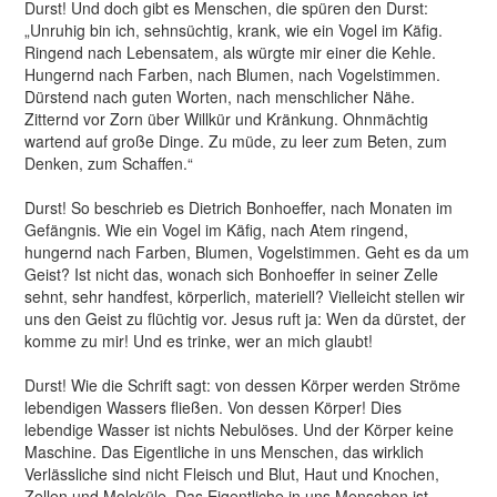
Durst! Und doch gibt es Menschen, die spüren den Durst:
„Unruhig bin ich, sehnsüchtig, krank, wie ein Vogel im Käﬁg.
Ringend nach Lebensatem, als würgte mir einer die Kehle.
Hungernd nach Farben, nach Blumen, nach Vogelstimmen.
Dürstend nach guten Worten, nach menschlicher Nähe.
Zitternd vor Zorn über Willkür und Kränkung. Ohnmächtig
wartend auf große Dinge. Zu müde, zu leer zum Beten, zum
Denken, zum Schaﬀen.“
Durst! So beschrieb es Dietrich Bonhoeﬀer, nach Monaten im
Gefängnis. Wie ein Vogel im Käﬁg, nach Atem ringend,
hungernd nach Farben, Blumen, Vogelstimmen. Geht es da um
Geist? Ist nicht das, wonach sich Bonhoeﬀer in seiner Zelle
sehnt, sehr handfest, körperlich, materiell? Vielleicht stellen wir
uns den Geist zu ﬂüchtig vor. Jesus ruft ja: Wen da dürstet, der
komme zu mir! Und es trinke, wer an mich glaubt!
Durst! Wie die Schrift sagt: von dessen Körper werden Ströme
lebendigen Wassers ﬂießen. Von dessen Körper! Dies
lebendige Wasser ist nichts Nebulöses. Und der Körper keine
Maschine. Das Eigentliche in uns Menschen, das wirklich
Verlässliche sind nicht Fleisch und Blut, Haut und Knochen,
Zellen und Moleküle. Das Eigentliche in uns Menschen ist