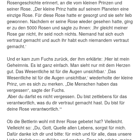
Rosengeschichte erinnert, an die vom kleinen Prinzen und
seiner Rose. „Der kleine Prinz hatte auf seinem Planeten eine
einzige Rose. Für diese Rose hatte er gesorgt und sie sehr lieb
gewonnen. Nachdem er seine Rose wieder gesehen hatte, ging
er zu den 5000 Rosen und sagte zu ihnen: ‚Ihr gleicht meiner
Rose gar nicht, ihr seid noch nichts. Niemand hat sich euch
vertraut gemacht und auch ihr habt euch niemandem vertraut
gemacht.‘
Und er kam zum Fuchs zurück, der ihm erklärte: ‚Hier ist mein
Geheimnis. Es ist ganz einfach. Man sieht nur mit dem Herzen
gut. Das Wesentliche ist für die Augen unsichtbar.‘ ‚Das
Wesentliche ist für die Augen unsichtbar,‘ wiederholte der kleine
Prinz, um es sich zu merken. „Die Menschen haben das
vergessen“, sagte der Fuchs.
‚Aber du darfst es nicht vergessen. Du bist zeitlebens für das
verantwortlich, was du dir vertraut gemacht hast. Du bist für
deine Rose verantwortlich.‘“
Ob die Bettlerin wohl mit ihrer Rose gebetet hat? Vielleicht.
Vielleicht so: „Du, Gott, Quelle allen Lebens, sorgst für mich.
Dafür danke ich dir und bitte: für mich und für alle, dass unsere
Liebe täglich neu aufblühe und wachse. Dass ich erlebe, meine