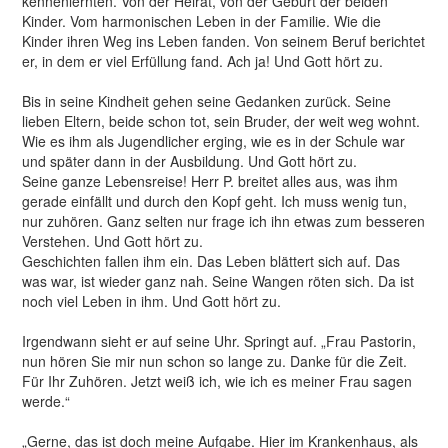
kennenlernten. Von der Heirat, von der Geburt der beiden
Kinder. Vom harmonischen Leben in der Familie. Wie die
Kinder ihren Weg ins Leben fanden. Von seinem Beruf berichtet
er, in dem er viel Erfüllung fand. Ach ja! Und Gott hört zu.
Bis in seine Kindheit gehen seine Gedanken zurück. Seine
lieben Eltern, beide schon tot, sein Bruder, der weit weg wohnt.
Wie es ihm als Jugendlicher erging, wie es in der Schule war
und später dann in der Ausbildung. Und Gott hört zu.
Seine ganze Lebensreise! Herr P. breitet alles aus, was ihm
gerade einfällt und durch den Kopf geht. Ich muss wenig tun,
nur zuhören. Ganz selten nur frage ich ihn etwas zum besseren
Verstehen. Und Gott hört zu.
Geschichten fallen ihm ein. Das Leben blättert sich auf. Das
was war, ist wieder ganz nah. Seine Wangen röten sich. Da ist
noch viel Leben in ihm. Und Gott hört zu.
Irgendwann sieht er auf seine Uhr. Springt auf. „Frau Pastorin,
nun hören Sie mir nun schon so lange zu. Danke für die Zeit.
Für Ihr Zuhören. Jetzt weiß ich, wie ich es meiner Frau sagen
werde.“
„Gerne, das ist doch meine Aufgabe. Hier im Krankenhaus, als