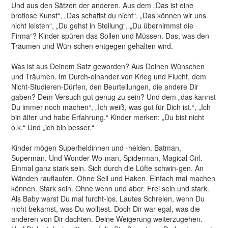
Und aus den Sätzen der anderen. Aus dem „Das ist eine
brotlose Kunst“, „Das schaffst du nicht“. „Das können wir uns
nicht leisten“, „Du gehst in Stellung“, „Du übernimmst die
Firma“? Kinder spüren das Sollen und Müssen. Das, was den
Träumen und Wün-schen entgegen gehalten wird.
Was ist aus Deinem Satz geworden? Aus Deinen Wünschen
und Träumen. Im Durch-einander von Krieg und Flucht, dem
Nicht-Studieren-Dürfen, den Beurteilungen, die andere Dir
gaben? Dem Versuch gut genug zu sein? Und dem „das kannst
Du immer noch machen“, „Ich weiß, was gut für Dich ist.“, „Ich
bin älter und habe Erfahrung.“ Kinder merken: „Du bist nicht
o.k.“ Und „ich bin besser.“
Kinder mögen Superheldinnen und -helden. Batman,
Superman. Und Wonder-Wo-man, Spiderman, Magical Girl.
Einmal ganz stark sein. Sich durch die Lüfte schwin-gen. An
Wänden rauflaufen. Ohne Seil und Haken. Einfach mal machen
können. Stark sein. Ohne wenn und aber. Frei sein und stark.
Als Baby warst Du mal furcht-los. Lautes Schreien, wenn Du
nicht bekamst, was Du wolltest. Doch Dir war egal, was die
anderen von Dir dachten. Deine Weigerung weiterzugehen.