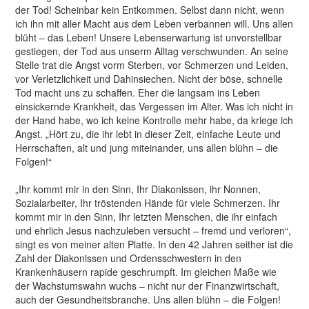
der Tod! Scheinbar kein Entkommen. Selbst dann nicht, wenn
ich ihn mit aller Macht aus dem Leben verbannen will. Uns allen
blüht – das Leben! Unsere Lebenserwartung ist unvorstellbar
gestiegen, der Tod aus unserm Alltag verschwunden. An seine
Stelle trat die Angst vorm Sterben, vor Schmerzen und Leiden,
vor Verletzlichkeit und Dahinsiechen. Nicht der böse, schnelle
Tod macht uns zu schaffen. Eher die langsam ins Leben
einsickernde Krankheit, das Vergessen im Alter. Was ich nicht in
der Hand habe, wo ich keine Kontrolle mehr habe, da kriege ich
Angst. „Hört zu, die ihr lebt in dieser Zeit, einfache Leute und
Herrschaften, alt und jung miteinander, uns allen blühn – die
Folgen!“
„Ihr kommt mir in den Sinn, Ihr Diakonissen, ihr Nonnen,
Sozialarbeiter, Ihr tröstenden Hände für viele Schmerzen. Ihr
kommt mir in den Sinn, Ihr letzten Menschen, die ihr einfach
und ehrlich Jesus nachzuleben versucht – fremd und verloren“,
singt es von meiner alten Platte. In den 42 Jahren seither ist die
Zahl der Diakonissen und Ordensschwestern in den
Krankenhäusern rapide geschrumpft. Im gleichen Maße wie
der Wachstumswahn wuchs – nicht nur der Finanzwirtschaft,
auch der Gesundheitsbranche. Uns allen blühn – die Folgen!