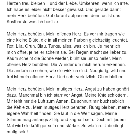
Herzen treu bleiben – und der Liebe. Umkehren, wenn ich irrte.
Ich habe es leider nicht besser gewusst. Und gerade dann:
mein Herz behüten. Gut darauf aufpassen, denn es ist das
Kostbarste was ich besitze.
Mein Herz behüten. Mein offenes Herz. Es vor mir tragen wie
eine kleine Blüte, die in all meinen Farben gleichzeitig leuchtet.
Rot, Lila, Grün, Blau, Türkis, alles, was ich bin. Je mehr ich
mich öffne, je heller scheint sie. Bei Regen macht sie lieber zu.
Kaum scheint die Sonne wieder, blüht sie umso heller. Mein
offenes Herz behüten. Die Wunder um mich herum erkennen.
Die andern so sehen, wie sie wirklich sind. Neugierig, wild und
frei ist mein offenes Herz. Und sehr verletzlich. Offen bleiben.
Mein Herz behüten. Mein mutiges Herz. Angst zu haben gehört
dazu. Manchmal bin ich starr vor Angst. Meine Knie schlottern.
Mir fehlt mir die Luft zum Atmen. Es schnürt mir buchstäblich
die Kehle zu. Mein mutiges Herz behüten. Ruhig bleiben, meine
eigene Wahrheit finden. Sie laut in die Welt sagen. Meine
Stimme mag anfangs zittrig und zaghaft sein. Doch mit jedem
Mal wird sie kräftiger sein und stärker. So wie ich. Unbedingt
mutig sein!