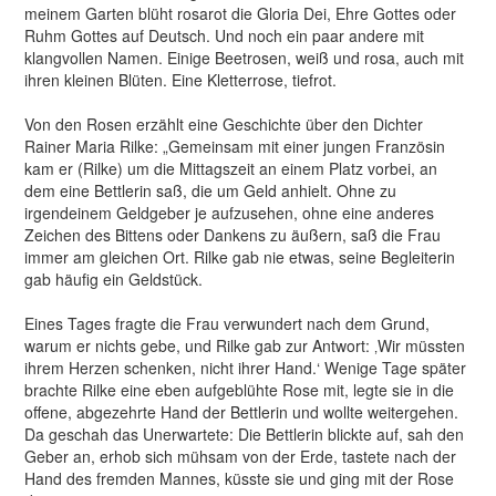
meinem Garten blüht rosarot die Gloria Dei, Ehre Gottes oder
Ruhm Gottes auf Deutsch. Und noch ein paar andere mit
klangvollen Namen. Einige Beetrosen, weiß und rosa, auch mit
ihren kleinen Blüten. Eine Kletterrose, tiefrot.
Von den Rosen erzählt eine Geschichte über den Dichter
Rainer Maria Rilke: „Gemeinsam mit einer jungen Französin
kam er (Rilke) um die Mittagszeit an einem Platz vorbei, an
dem eine Bettlerin saß, die um Geld anhielt. Ohne zu
irgendeinem Geldgeber je aufzusehen, ohne eine anderes
Zeichen des Bittens oder Dankens zu äußern, saß die Frau
immer am gleichen Ort. Rilke gab nie etwas, seine Begleiterin
gab häufig ein Geldstück.
Eines Tages fragte die Frau verwundert nach dem Grund,
warum er nichts gebe, und Rilke gab zur Antwort: ‚Wir müssten
ihrem Herzen schenken, nicht ihrer Hand.‘ Wenige Tage später
brachte Rilke eine eben aufgeblühte Rose mit, legte sie in die
offene, abgezehrte Hand der Bettlerin und wollte weitergehen.
Da geschah das Unerwartete: Die Bettlerin blickte auf, sah den
Geber an, erhob sich mühsam von der Erde, tastete nach der
Hand des fremden Mannes, küsste sie und ging mit der Rose